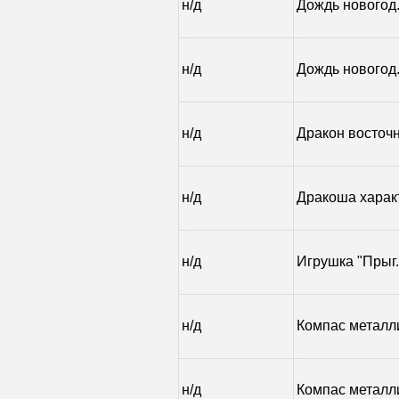
н/д
Дождь новогод.
н/д
Дождь новогод
н/д
Дракон восточн
н/д
Дракоша харак
н/д
Игрушка "Прыг
н/д
Компас металл
н/д
Компас металли