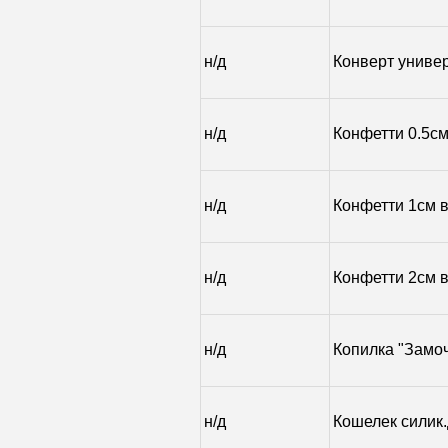
н/д
Конверт униве
н/д
Конфетти 0.5см
н/д
Конфетти 1см в
н/д
Конфетти 2см в
н/д
Копилка "Замо
н/д
Кошелек силик