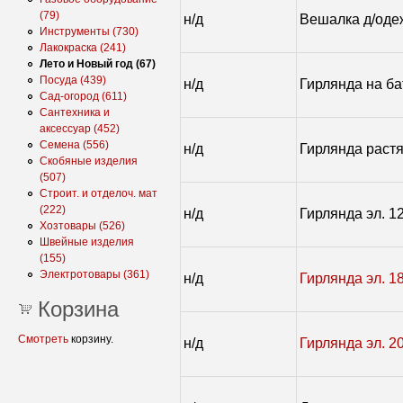
(79)
н/д
Вешалка д/оде
Инструменты (730)
Лакокраска (241)
Лето и Новый год (67)
Посуда (439)
н/д
Гирлянда на ба
Сад-огород (611)
Сантехника и
аксессуар (452)
Семена (556)
н/д
Гирлянда растя
Скобяные изделия
(507)
Строит. и отделоч. мат
(222)
н/д
Гирлянда эл. 1
Хозтовары (526)
Швейные изделия
(155)
Электротовары (361)
н/д
Гирлянда эл. 1
Корзина
Смотреть
корзину.
н/д
Гирлянда эл. 2