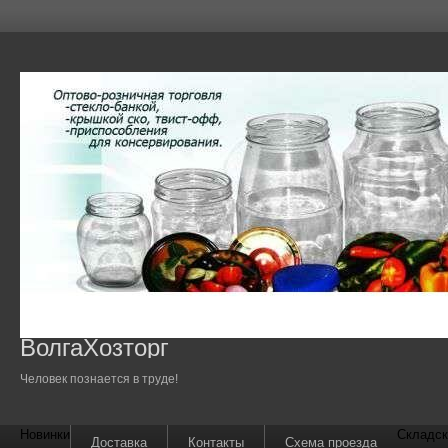
ВолгаХозторг
Человек познается в труде!
Новинки
Складск
Доставка
Контакты
Схема проезда