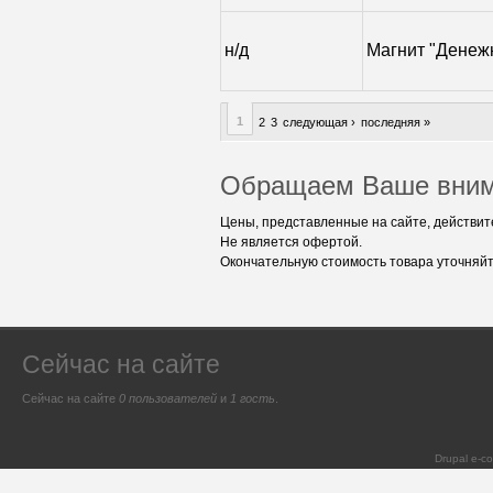
н/д
Магнит "Денеж
1
2
3
следующая ›
последняя »
Обращаем Ваше вним
Цены, представленные на сайте, действите
Не является офертой.
Окончательную стоимость товара уточняйт
Сейчас на сайте
Сейчас на сайте
0 пользователей
и
1 гость
.
Drupal e-c