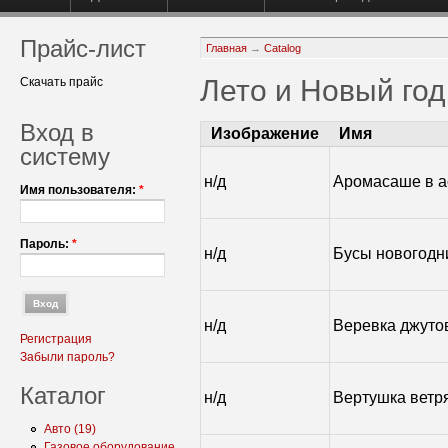
Прайс-лист
Главная
→
Catalog
Лето и Новый год
Скачать прайс
Вход в
Изображение
Имя
систему
н/д
Аромасаше в а
Имя пользователя:
*
Пароль:
*
н/д
Бусы новогодн
н/д
Веревка джуто
Регистрация
Забыли пароль?
Каталог
н/д
Вертушка ветр
Авто (19)
Газовое оборудование