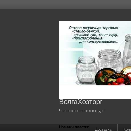
ВолгаХозторг
Человек познается в труде!
Новинки пластик
Доставка
Кон