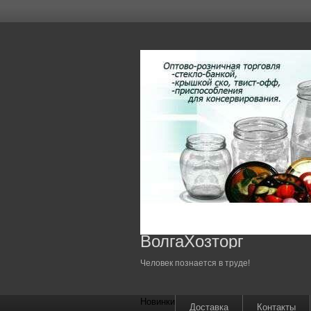
ВолгаХозторг
Человек познается в труде!
Новинки
Доставка
Контакты