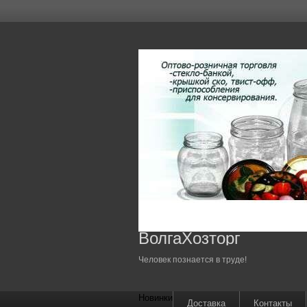
ВолгаХозторг
Человек познается в труде!
Новинки
Доставка
Контакты