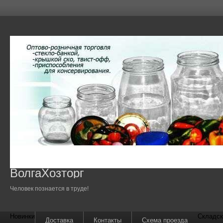
ВолгаХозторг
Человек познается в труде!
Новинки
Складск
Доставка
Контакты
Схема проезда